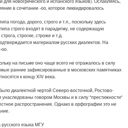
и для новогреческого и испанского языков). Ослабляясь,
зияние в сочетании -оо, которое ликвидировалось
а погода, дорого, строго и т.п., поскольку здесь
 типа строго входят в парадигму, не содержащую
трога, строгие, строже и т.д.
е подтверждается материалом русских диалектов. На
-оо.
ольку на письме оно чаще всего не отражалось в силу
амые ранние зафиксированные в московских памятниках
тносятся к концу XIV века.
 было диалектной чертой Северо-восточной, Ростово-
и унаследованы говором Москвы и в силу "престижности"
естное распространение. Однако в орфографии это не
ание.
 русского языка МГУ