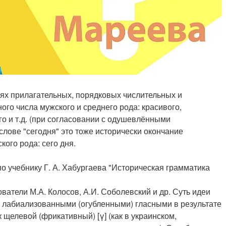
ниях прилагательных, порядковых числительных и
го числа мужского и среднего рода: красивого,
его и т.д. (при согласовании с одушевлёнными
слове "сегодня" это тоже исторически окончание
ого рода: сего дня.
по учебнику Г. А. Хабургаева "Историческая грамматика
атели М.А. Колосов, А.И. Соболевский и др. Суть идеи
мя лабиализованными (огубленными) гласными в результате
 щелевой (фрикативный) [γ] (как в украинском,