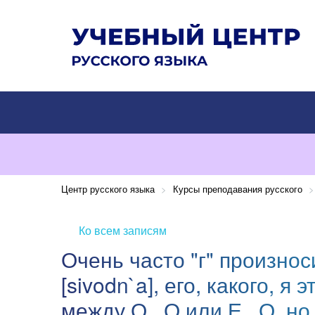
Центр русского языка
>
Курсы преподавания русского
>
Ко всем записям
Очень часто "г" произнос
[sivodn`a], его, какого, я
между О...О или Е...О, но