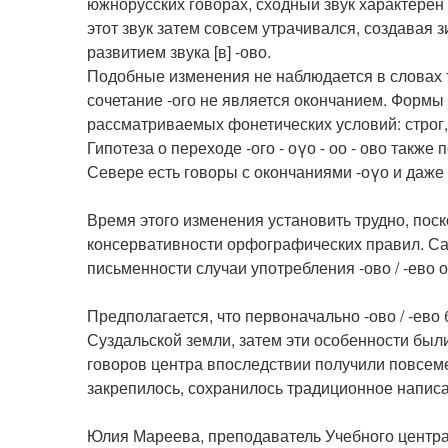
южнорусских говорах, сходный звук характерен 
этот звук затем совсем утрачивался, создавая 
развитием звука [в] -ово.
Подобные изменения не наблюдается в словах тип
сочетание -ого не является окончанием. Формы
рассматриваемых фонетических условий: строг, с
Гипотеза о переходе -ого - оγо - оо - ово такж
Севере есть говоры с окончаниями -оγо и даже 
Время этого изменения установить трудно, поск
консервативности орфографических правил. С
письменности случаи употребления -ово / -ево о
Предполагается, что первоначально -ово / -ево
Суздальской земли, затем эти особенности был
говоров центра впоследствии получили повсем
закрепилось, сохранилось традиционное напис
Юлия Мареева, преподаватель Учебного центра