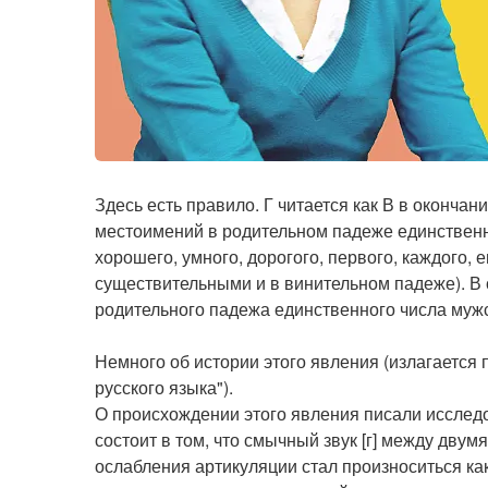
Здесь есть правило. Г читается как В в оконча
местоимений в родительном падеже единственно
хорошего, умного, дорогого, первого, каждого, 
существительными и в винительном падеже). В 
родительного падежа единственного числа мужск
Немного об истории этого явления (излагается 
русского языка").
О происхождении этого явления писали исследов
состоит в том, что смычный звук [г] между дву
ослабления артикуляции стал произноситься как