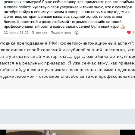
методика преподавания РКИ: фонетико-интонационный аспект":
вораживает своей харизмой и глубиной знаний настолько, чт
тся в увлекательный мастер-класс, где сложнейшие артикуля
аются на реальных примерах! Я уже сейчас вижу, как применя
октября пойду к своим ученикам с совершенно новыми подхода
й и даже любимой - огромное спасибо за такой профессиональ