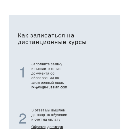
Как записаться на
дистанционные курсы
1
Заполните заявку
и вышлите копию
документа об
образовании на
электронный ящик
rki@mgu-russian.com
2
В ответ мы вышлем
договор на обучение
и счет на оплату
Образец договора