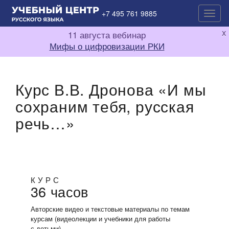
+7 495 761 9885
Показ
нави
x
11 августа вебинар
Мифы о цифровизации РКИ
Курс В.В. Дронова «И мы
сохраним тебя, русская
речь…»
КУРС
36 часов
Авторские видео и текстовые материалы по темам
курсам (видеолекции и учебники для работы
с детьми)